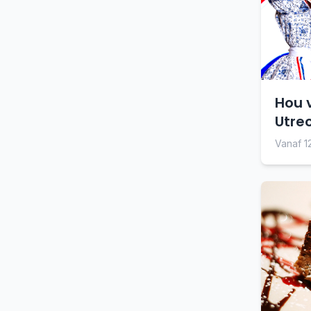
Hou 
Utre
Vanaf 1