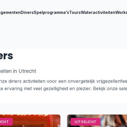
ngementen
Diners
Spelprogramma's
Tours
Wateractiviteiten
Work
ers
teiten in Utrecht
ze diners activiteiten voor een onvergetelijk vrijgezellenfe
e ervaring met veel gezelligheid en plezier. Bekijk onze sele
LICHT
UITGELICHT