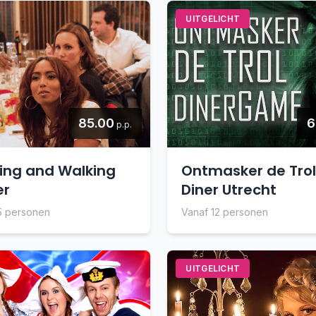
UITGELICHT
85.00
6
p.p.
ting and Walking
Ontmasker de Tro
er
Diner Utrecht
5 personen
Vanaf 12 personen
UITGELICHT