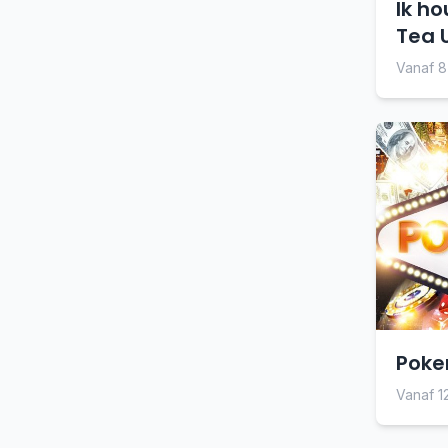
Ik ho
Tea 
Vanaf 
Poker
Vanaf 1