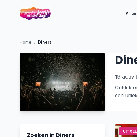
Arra
Home
/
Diners
Din
19 activi
Ontdek on
een uniek
UITGE
Zoeken in Diners