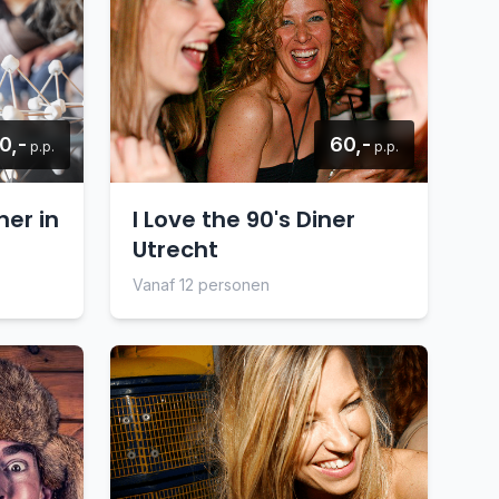
0,-
60,-
p.p.
p.p.
ner in
I Love the 90's Diner
Utrecht
Vanaf 12 personen