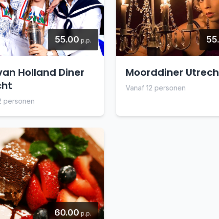
55.00
55
p.p.
van Holland Diner
Moorddiner Utrech
cht
Vanaf 12 personen
2 personen
60.00
p.p.