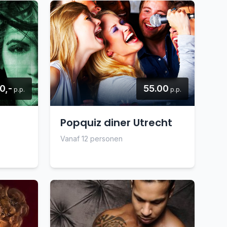
0,-
55.00
p.p.
p.p.
l
Popquiz diner Utrecht
Vanaf 12 personen