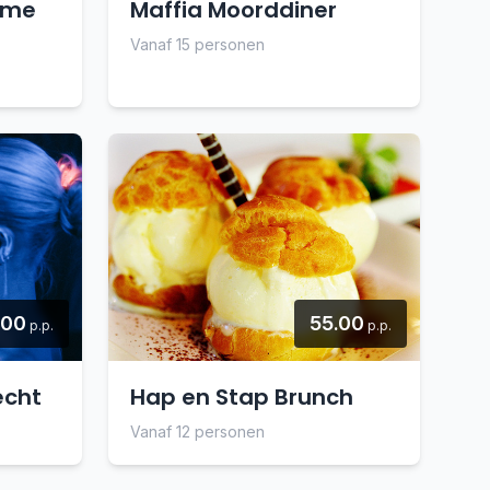
ame
Maffia Moorddiner
Vanaf 15 personen
.00
55.00
p.p.
p.p.
echt
Hap en Stap Brunch
Vanaf 12 personen