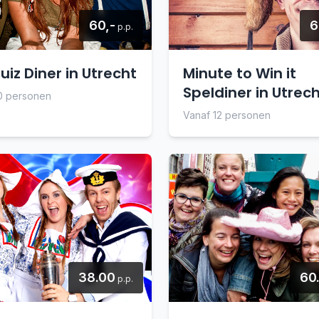
60,-
6
p.p.
iz Diner in Utrecht
Minute to Win it
Speldiner in Utrec
0 personen
Vanaf 12 personen
38.00
60
p.p.