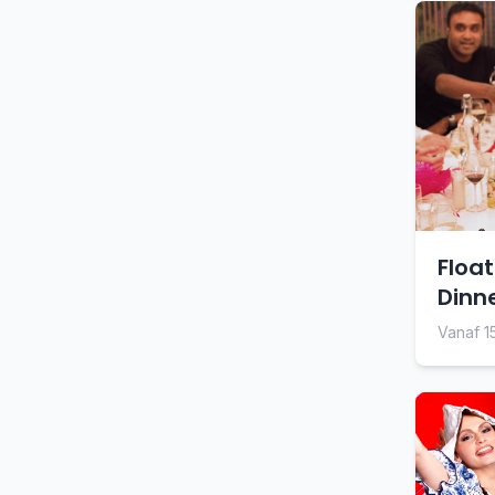
Floa
Dinn
Vanaf 1