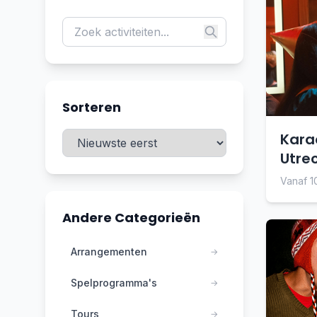
Sorteren
Kara
Utre
Vanaf 1
Andere Categorieën
Arrangementen
→
Spelprogramma's
→
Tours
→