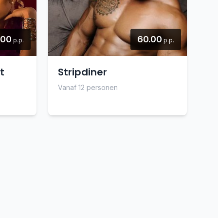
.00
60.00
p.p.
p.p.
t
Stripdiner
Vanaf 12 personen