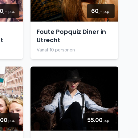
0,-
60,-
p.p.
p.p.
Foute Popquiz Diner in
ht
Utrecht
Vanaf 10 personen
.00
55.00
p.p.
p.p.