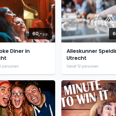
60,-
6
p.p.
oke Diner in
Alleskunner Speldi
cht
Utrecht
0 personen
Vanaf 12 personen