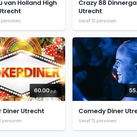
u van Holland High
Crazy 88 Dinnerg
Utrecht
Utrecht
8 personen
Vanaf 12 personen
60.00
55
p.p.
 Diner Utrecht
Comedy Diner Utr
2 personen
Vanaf 15 personen