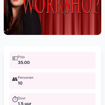
💶
Prijs
35.00
👥
Personen
10
⏱️
Duur
1.5 uur